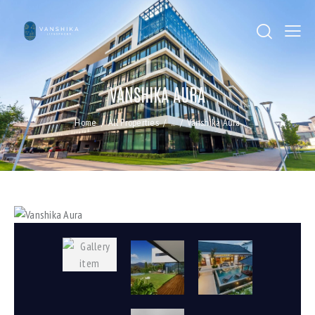
VANSHIKA AURA
Home
All Properties
...
Vanshika Aura