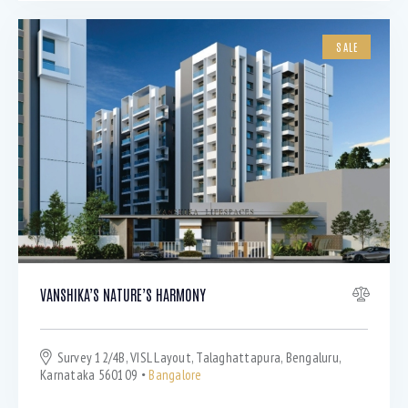
SALE
VANSHIKA’S NATURE’S HARMONY
Survey 12/4B, VISL Layout, Talaghattapura, Bengaluru,
Karnataka 560109
Bangalore